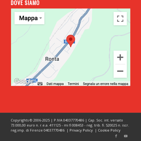
DOVE SIAMO
Copyrights © 2006-2025 | P.IVA 04037770486 | Cap. Soc. int. versato
73.000,00 euro n. r.e.a. 411125 - mi fi 008453 - reg. trib. fi. 520025 n. iscr.
reg.imp. di Firenze 04037770486 |
Privacy Policy
|
Cookie Policy