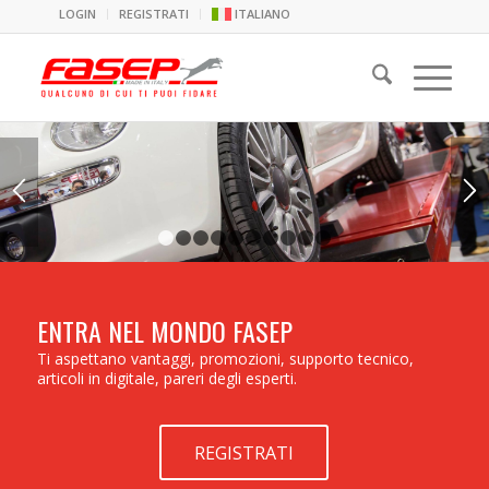
LOGIN
REGISTRATI
ITALIANO
1
2
3
4
5
6
7
8
9
10
ENTRA NEL MONDO FASEP
Ti aspettano vantaggi, promozioni, supporto tecnico,
articoli in digitale, pareri degli esperti.
REGISTRATI